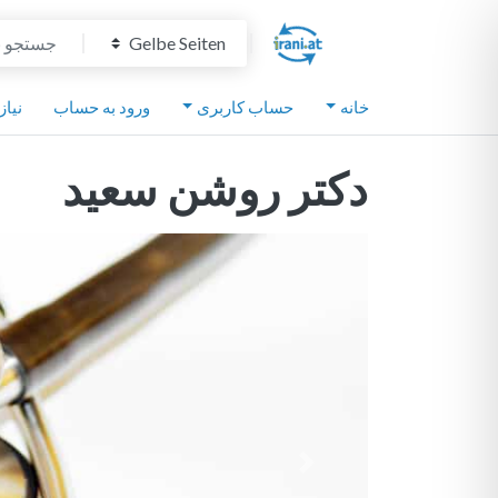
Select search type
جستجو برای
خانه
حساب کاربری
ورود به حساب
نیاز
دکتر روشن سعید
ینایی
قبلی