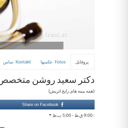
 برای تشنج
ای ADHD
پروفایل
Fotos عکسها
Kontakt تماس
رای صرع
دکتر سعید روشن متخصص 
(همه بیمه های رایج اتریش)
Share on Facebook
:
9:00 ق.ظ - 5:00 ب.ظ