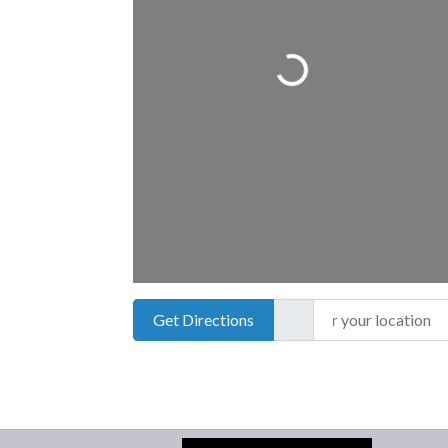
Loading
...
Enter your locatio
Get Directions