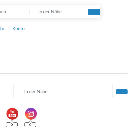
In der Nähe
Suchen
lfe
Konto
In der Nähe
Such
0
0