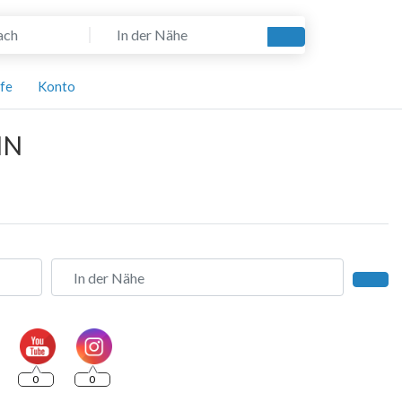
In der Nähe
Suchen
lfe
Konto
IN
In der Nähe
Such
0
0