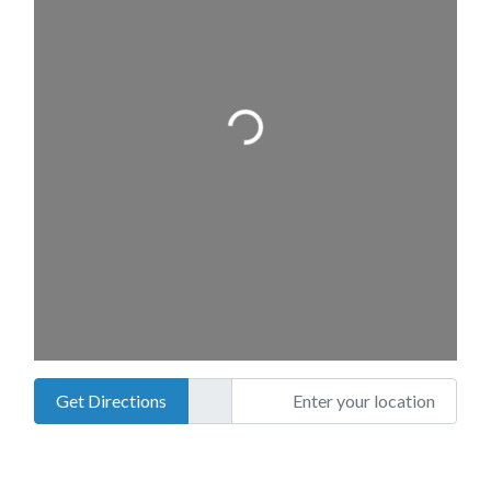
o
a
d
i
n
g
.
.
L
.
Enter your location
Get Directions