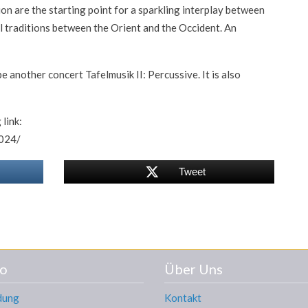
n are the starting point for a sparkling interplay between
al traditions between the Orient and the Occident. An
be another concert Tafelmusik II: Percussive. It is also
link:
2024/
Tweet
o
Über Uns
dung
Kontakt