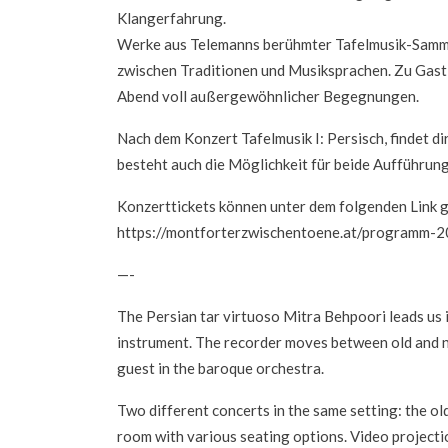
Klangerfahrung.
Werke aus Telemanns berühmter Tafelmusik-Samml
zwischen Traditionen und Musiksprachen. Zu Gast 
Abend voll außergewöhnlicher Begegnungen.
Nach dem Konzert Tafelmusik I: Persisch, findet dir
besteht auch die Möglichkeit für beide Aufführung
Konzerttickets können unter dem folgenden Link 
https://montforterzwischentoene.at/programm-
—-
The Persian tar virtuoso Mitra Behpoori leads us
instrument. The recorder moves between old and ne
guest in the baroque orchestra.
Two different concerts in the same setting: the o
room with various seating options. Video projecti