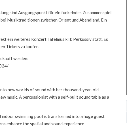
ung sind Ausgangspunkt für ein funkelndes Zusammenspiel
bei Musiktraditionen zwischen Orient und Abendland. Ein
ekt ein weiteres Konzert Tafelmusik II: Perkussiv statt. Es
en Tickets zu kaufen.
gekauft werden:
2024/
 into new worlds of sound with her thousand-year-old
w music. A percussionist with a self-built sound table as a
ld indoor swimming pool is transformed into a huge guest
ons enhance the spatial and sound experience.