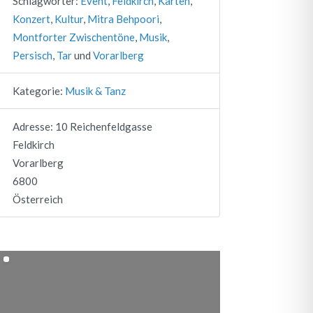
Schlagwörter:
Event
,
Feldkirch
,
Karten
,
Konzert
,
Kultur
,
Mitra Behpoori
,
Montforter Zwischentöne
,
Musik
,
Persisch
,
Tar
und
Vorarlberg
Kategorie:
Musik & Tanz
Adresse:
10 Reichenfeldgasse
Feldkirch
Vorarlberg
6800
esse آدرس
Österreich