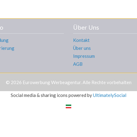
o
Über Uns
dung
Kontakt
rierung
Über uns
Impressum
AGB
© 2026
Eurowerbung Werbeagentur
. Alle Rechte vorbehalten
Social media & sharing icons powered by
UltimatelySocial