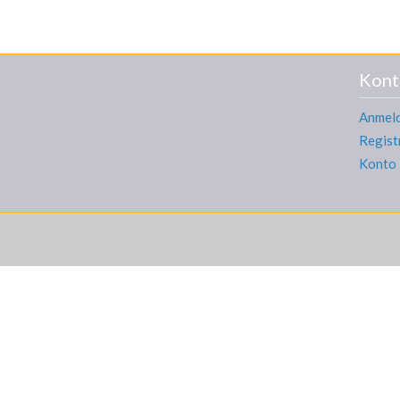
Kont
Anmel
Regist
Konto