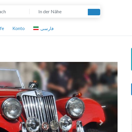
In der Nähe
Suchen
lfe
Konto
فارسی
Nächstes