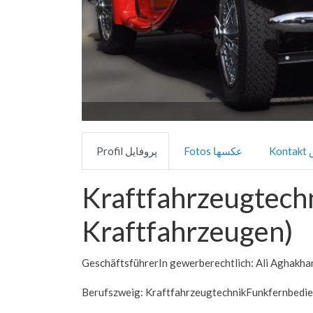
Ko
Fotos عکسها
Profil پروفایل
Kraftfahrzeugtech
Kraftfahrzeugen)
GeschäftsführerIn gewerberechtlich: Ali Aghakha
Berufszweig: KraftfahrzeugtechnikFunkfernbedien