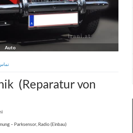
Auto
ntakt تماس
nik (Reparatur von
ni
ung – Parksensor, Radio (Einbau)