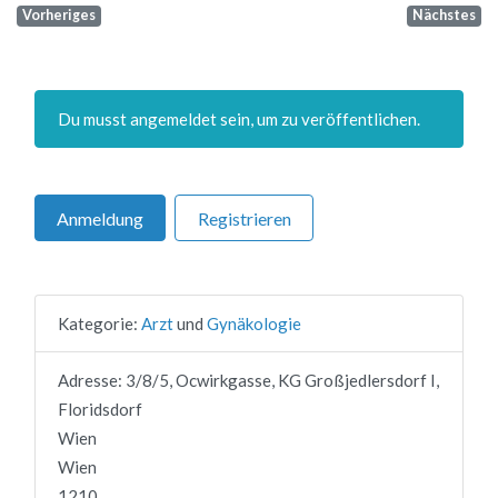
Vorheriges
Nächstes
Du musst angemeldet sein, um zu veröffentlichen.
Anmeldung
Registrieren
Kategorie:
Arzt
und
Gynäkologie
Adresse:
3/8/5, Ocwirkgasse, KG Großjedlersdorf I,
Floridsdorf
Wien
Wien
1210