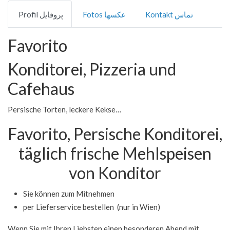
Kontakt تماس
Fotos عکسها
Profil پروفایل
Favorito
Konditorei, Pizzeria und
Cafehaus
Persische Torten, leckere Kekse…
Favorito, Persische Konditorei,
täglich frische Mehlspeisen
von Konditor
Sie können zum Mitnehmen
per Lieferservice bestellen (nur in Wien)
Wenn Sie mit Ihren Liebsten einen besonderen Abend mit