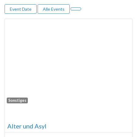
Event Date
Alle Events
Sonstiges
Fa
Alter und Asyl