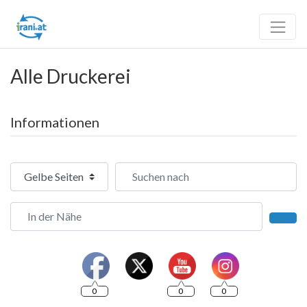
Alle Druckerei
Informationen
Suchtyp auswählen
Suchen nach
In der Nähe
Such
0
0
0