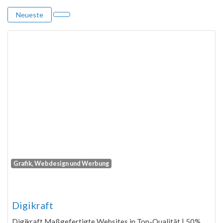
Neueste
Grafik, Webdesign und Werbung
Fa
Digikraft
Digikraft Maßgefertigte Websites in Top-Qualität | 50%