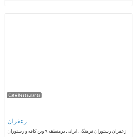
Café Restaurants
Fa
زعفران
زعفران رستوران فرهنگی ایرانی درمنطقه ۹ وین کافه و رستوران