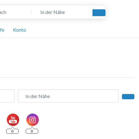
In der Nähe
Suchen
lfe
Konto
In der Nähe
Such
0
0