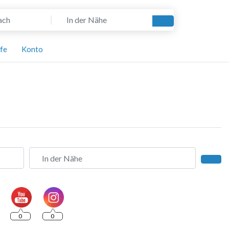
In der Nähe
Suchen
lfe
Konto
In der Nähe
Such
0
0