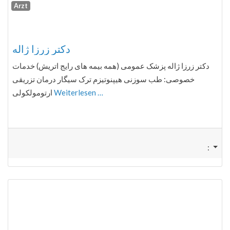
Arzt
Fa
دكتر زرزا ژاله
دكتر زرزا ژاله پزشک عمومی (همه بیمه های رایج اتریش) خدمات
خصوصی: طب سوزنی هیپنوتیزم ترک سیگار درمان تزریقی
ارتومولکولی
Weiterlesen …
: