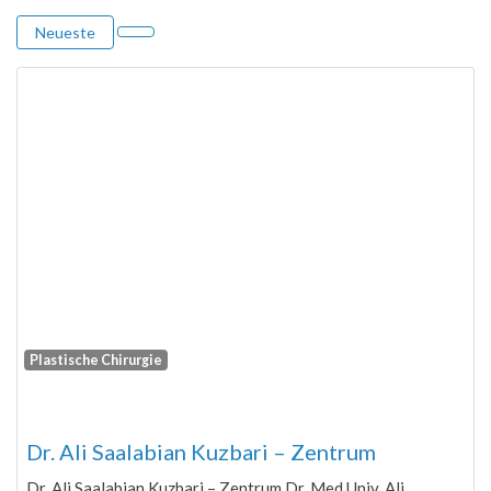
Neueste
Plastische Chirurgie
Fa
Dr. Ali Saalabian Kuzbari – Zentrum
Dr. Ali Saalabian Kuzbari – Zentrum Dr. Med Univ. Ali