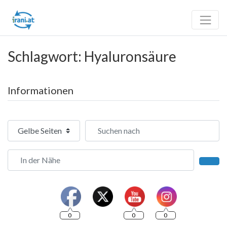
Schlagwort: Hyaluronsäure
Informationen
Suchtyp auswählen
Suchen nach
In der Nähe
Such
0
0
0