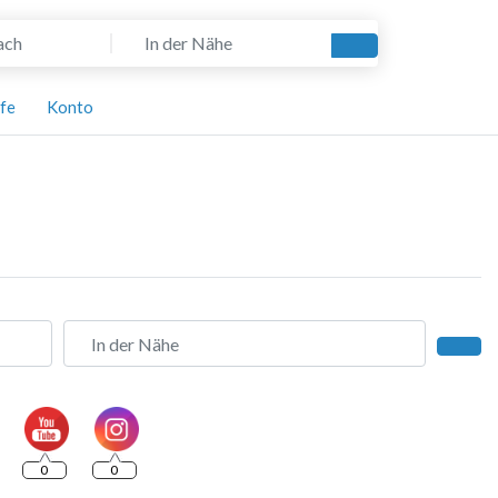
In der Nähe
Suchen
lfe
Konto
In der Nähe
Such
0
0