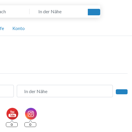
In der Nähe
Suchen
lfe
Konto
In der Nähe
Such
0
0